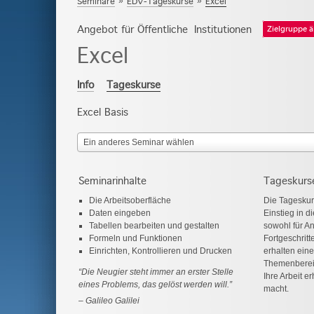
Seminare
»
EDV-Tageskurse
»
Excel
Angebot für Öffentliche Institutionen
Zielgruppe 
Excel
Info
Tageskurse
Excel Basis
Ein anderes Seminar wählen
Seminarinhalte
Tageskurs
Die Arbeitsoberfläche
Die Tageskur
Daten eingeben
Einstieg in 
Tabellen bearbeiten und gestalten
sowohl für An
Formeln und Funktionen
Fortgeschritt
Einrichten, Kontrollieren und Drucken
erhalten eine
Themenbereic
“Die Neugier steht immer an erster Stelle
Ihre Arbeit e
eines Problems, das gelöst werden will.”
macht.
Galileo Galilei