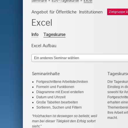
Seminare
»
EDV-Tageskurse
»
Excel
Angebot für Öffentliche Institutionen
Zielgruppe 
Excel
Info
Tageskurse
Excel Aufbau
Ein anderes Seminar wählen
Seminarinhalte
Tageskurs
Fortgeschrittene Arbeitstechniken
Die Tageskur
Formeln und Funktionen
Einstieg in 
Diagramme mit Excel erstellen
sowohl für An
Datum und Uhrzeit
Fortgeschritt
Große Tabellen bearbeiten
erhalten eine
Sortieren, Suchen und Filtern
Themenbereic
Ihre Arbeit e
“Holzhacken ist deswegen so beliebt, weil
macht.
man bei dieser Tätigkeit den Erfolg sofort
sieht.”